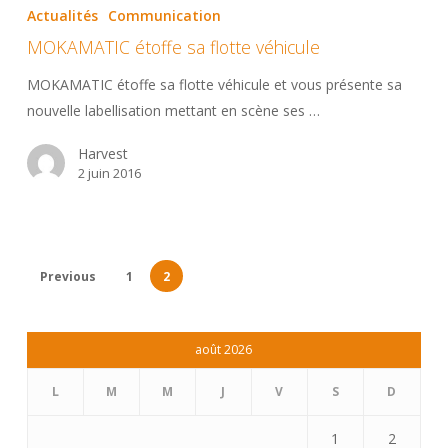
étoffe
Actualités
Communication
sa
MOKAMATIC étoffe sa flotte véhicule
flotte
véhicule
MOKAMATIC étoffe sa flotte véhicule et vous présente sa
nouvelle labellisation mettant en scène ses …
Harvest
2 juin 2016
Previous
1
2
août 2026
L
M
M
J
V
S
D
1
2