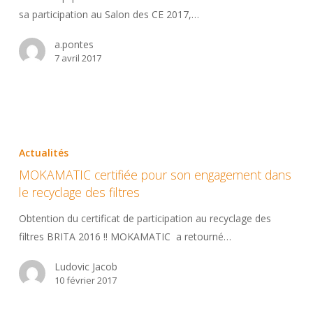
2017
sa participation au Salon des CE 2017,…
de
a.pontes
Grenoble
7 avril 2017
MOKAMATIC
certifiée
Actualités
pour
MOKAMATIC certifiée pour son engagement dans
son
le recyclage des filtres
engagement
dans
Obtention du certificat de participation au recyclage des
le
filtres BRITA 2016 !! MOKAMATIC a retourné…
recyclage
Ludovic Jacob
des
10 février 2017
filtres