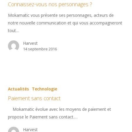
Connaissez-vous nos personnages ?
de
personnages
la
?
Mokamatic vous présente ses personnages, acteurs de
question
notre nouvelle communication et qui vous accompagneront
!
tout…
Harvest
14 septembre 2016
Paiement
sans
Actualités
Technologie
contact
Paiement sans contact
Mokamatic évolue avec les moyens de paiement et
propose le Paiement sans contact.…
Harvest