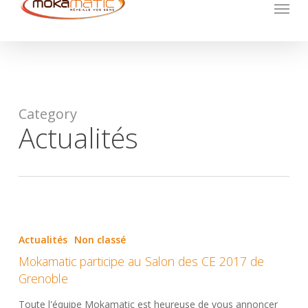
Menu
Skip
to
main
content
Category
Actualités
Mokamatic
participe
Actualités
Non classé
au
Mokamatic participe au Salon des CE 2017 de
Salon
Grenoble
des
CE
Toute l'équipe Mokamatic est heureuse de vous annoncer