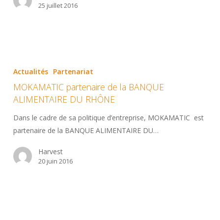
25 juillet 2016
MOKAMATIC
partenaire
Actualités
Partenariat
de
MOKAMATIC partenaire de la BANQUE
la
ALIMENTAIRE DU RHÔNE
BANQUE
ALIMENTAIRE
Dans le cadre de sa politique d’entreprise, MOKAMATIC est
DU
partenaire de la BANQUE ALIMENTAIRE DU…
RHÔNE
Harvest
20 juin 2016
MOKAMATIC