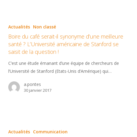
Boire
du
Actualités
Non classé
café
Boire du café serait-il synonyme d’une meilleure
serait-
santé ? L’Université américaine de Stanford se
il
saisit de la question !
synonyme
C’est une étude émanant d’une équipe de chercheurs de
d’une
l’Université de Stanford (Etats-Unis d’Amérique) qui…
meilleure
santé
a.pontes
?
30 janvier 2017
L’Université
américaine
de
Stanford
Connaissez-
se
vous
Actualités
Communication
saisit
nos