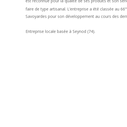
est reconnue pour la qualité de ses produits et son séri
faire de type artisanal. L’entreprise a été classée au 66
è
Savoyardes pour son développement au cours des dern
Entreprise locale basée à Seynod (74).