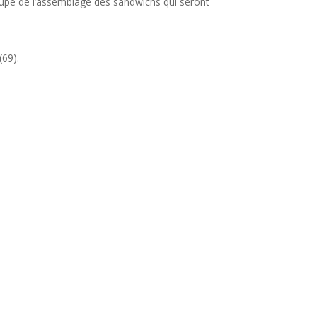
upe de l’assemblage des sandwichs qui seront
(69).