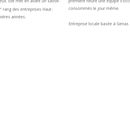
eux. Elle met en avant un savoir-
première heure une équipe s’occ
consommés le jour même.
rang des entreprises Haut-
me
ières années.
Entreprise locale basée à Genas 