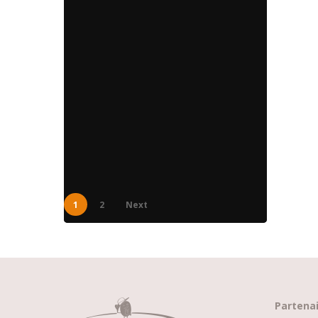
S
M
1
2
Next
Partena