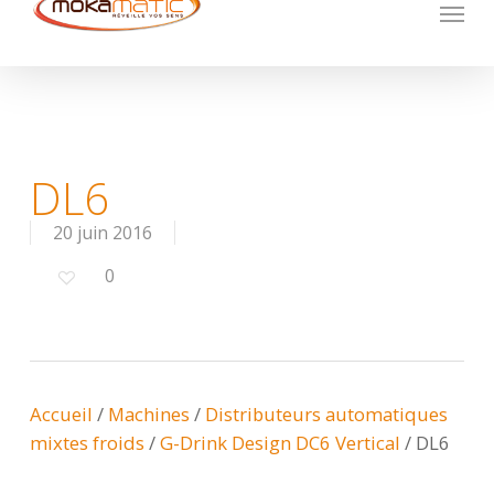
Menu
Skip
to
main
content
DL6
20 juin 2016
0
Accueil
/
Machines
/
Distributeurs automatiques
mixtes froids
/
G-Drink Design DC6 Vertical
/
DL6