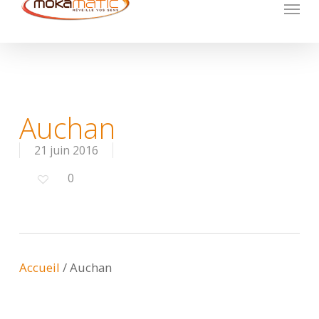
Menu
Skip
to
main
content
Auchan
21 juin 2016
0
Accueil
/
Auchan