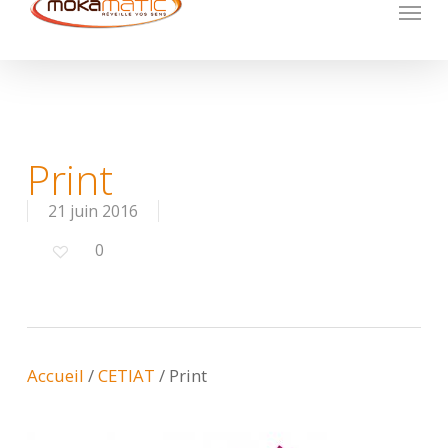
Menu
Skip
to
main
content
Print
21 juin 2016
0
Accueil
/
CETIAT
/
Print