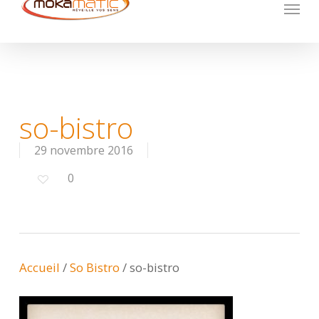
Menu
Skip
to
main
content
so-bistro
29 novembre 2016
0
Accueil
/
So Bistro
/
so-bistro