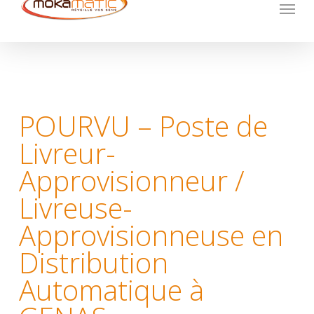
Menu
Skip
to
main
content
POURVU – Poste de
Livreur-
Approvisionneur /
Livreuse-
Approvisionneuse en
Distribution
Automatique à