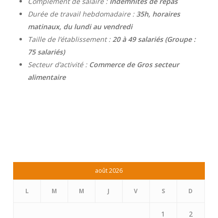
Complément de salaire :
Indemnités de repas
Durée de travail hebdomadaire :
35h, horaires
matinaux, du lundi au vendredi
Taille de l’établissement :
20 à 49 salariés (Groupe :
75 salariés)
Secteur d’activité :
Commerce de Gros secteur
alimentaire
août 2026
L
M
M
J
V
S
D
1
2