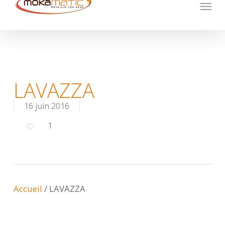
Menu
Skip
to
main
content
LAVAZZA
16 juin 2016
1
Accueil
/
LAVAZZA