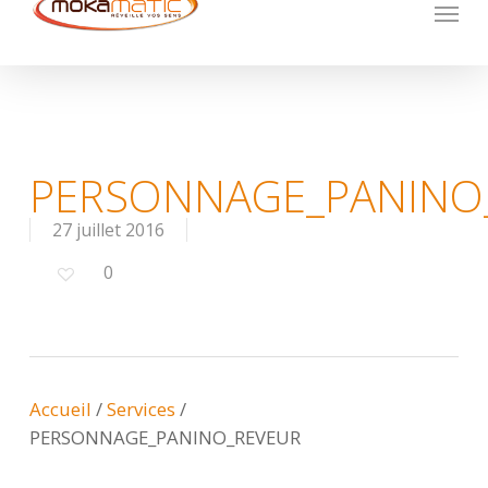
Menu
Skip
to
main
content
PERSONNAGE_PANINO
27 juillet 2016
0
Accueil
/
Services
/
PERSONNAGE_PANINO_REVEUR