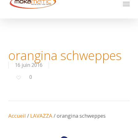
Menu
Skip
to
main
content
orangina schweppes
16 juin 2016
0
Accueil
/
LAVAZZA
/
orangina schweppes