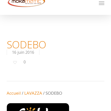
Menu
Skip
to
main
content
SODEBO
16 juin 2016
0
Accueil
/
LAVAZZA
/
SODEBO